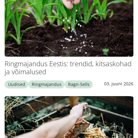
Ringmajandus Eestis: trendid, kitsaskohad
ja võimalused
03. juuni 2026
Uudised
Ringmajandus
Ragn-Sells