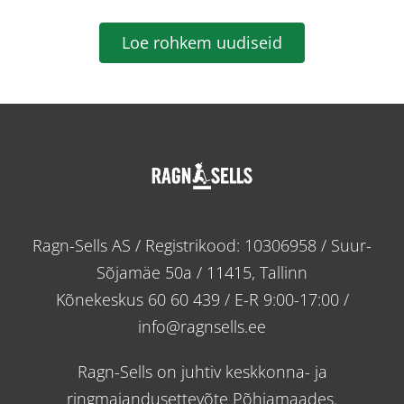
Loe rohkem uudiseid
Ragn-Sells AS / Registrikood: 10306958 / Suur-
Sõjamäe 50a / 11415, Tallinn
Kõnekeskus
60 60 439
/ E-R 9:00-17:00 /
info@ragnsells.ee
Ragn-Sells on juhtiv keskkonna- ja
ringmajandusettevõte Põhjamaades.