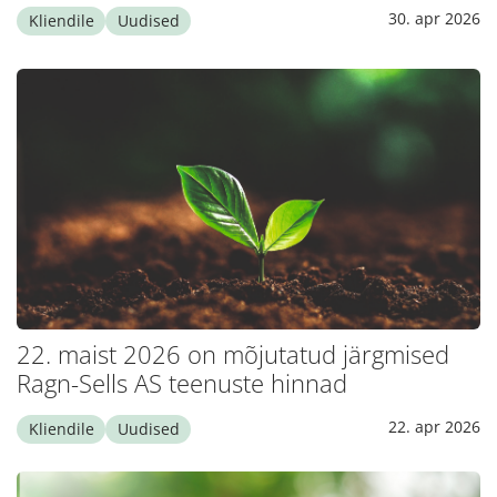
30. apr 2026
Kliendile
Uudised
22. maist 2026 on mõjutatud järgmised
Ragn-Sells AS teenuste hinnad
22. apr 2026
Kliendile
Uudised