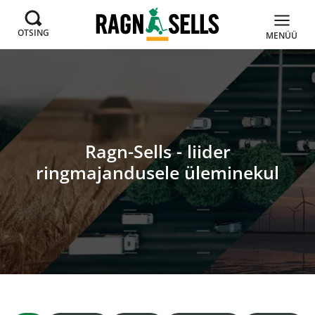
OTSING
MENÜÜ
Ragn-Sells - liider
ringmajandusele üleminekul
Uudised