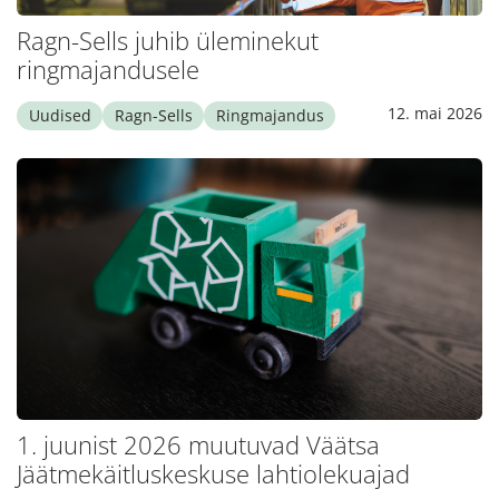
Ragn-Sells juhib üleminekut
ringmajandusele
12. mai 2026
Uudised
Ragn-Sells
Ringmajandus
1. juunist 2026 muutuvad Väätsa
Jäätmekäitluskeskuse lahtiolekuajad