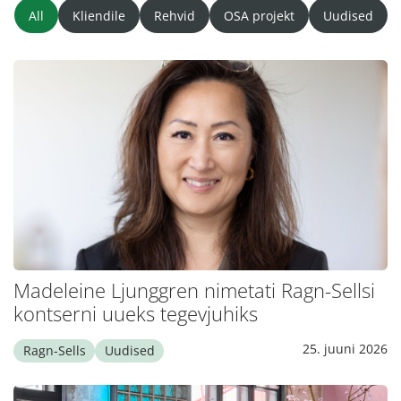
All
Kliendile
Rehvid
OSA projekt
Uudised
Madeleine Ljunggren nimetati Ragn-Sellsi
kontserni uueks tegevjuhiks
25. juuni 2026
Ragn-Sells
Uudised