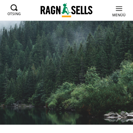
OTSING
MENÜÜ