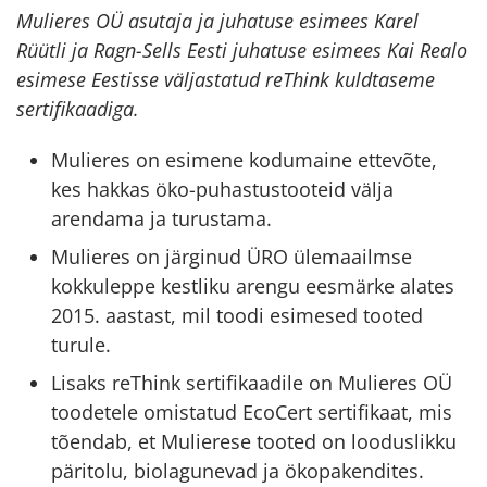
Mulieres OÜ asutaja ja juhatuse esimees Karel
Rüütli ja Ragn-Sells Eesti juhatuse esimees Kai Realo
esimese Eestisse väljastatud reThink kuldtaseme
sertifikaadiga.
Mulieres on esimene kodumaine ettevõte,
kes hakkas öko-puhastustooteid välja
arendama ja turustama.
Mulieres on järginud ÜRO ülemaailmse
kokkuleppe kestliku arengu eesmärke alates
2015. aastast, mil toodi esimesed tooted
turule.
Lisaks reThink sertifikaadile on Mulieres OÜ
toodetele omistatud EcoCert sertifikaat, mis
tõendab, et Mulierese tooted on looduslikku
päritolu, biolagunevad ja ökopakendites.