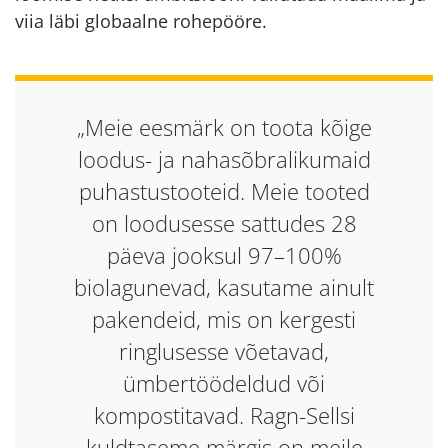
viia läbi globaalne rohepööre.
„Meie eesmärk on toota kõige
loodus- ja nahasõbralikumaid
puhastustooteid. Meie tooted
on loodusesse sattudes 28
päeva jooksul 97–100%
biolagunevad, kasutame ainult
pakendeid, mis on kergesti
ringlusesse võetavad,
ümbertöödeldud või
kompostitavad. Ragn-Sellsi
kuldtaseme märgis on meile