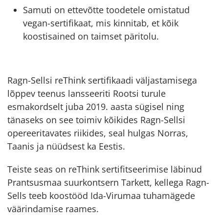
Samuti on ettevõtte toodetele omistatud
vegan-sertifikaat, mis kinnitab, et kõik
koostisained on taimset päritolu.
Ragn-Sellsi reThink sertifikaadi väljastamisega
lõppev teenus lansseeriti Rootsi turule
esmakordselt juba 2019. aasta sügisel ning
tänaseks on see toimiv kõikides Ragn-Sellsi
opereeritavates riikides, seal hulgas Norras,
Taanis ja nüüdsest ka Eestis.
Teiste seas on reThink sertifitseerimise läbinud
Prantsusmaa suurkontsern Tarkett, kellega Ragn-
Sells teeb koostööd Ida-Virumaa tuhamägede
väärindamise raames.