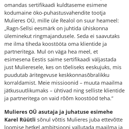
omandas sertifikaadi kuldtaseme esimene
kodumaine öko-puhastusvahendite tootja
Mulieres OÜ, mille üle Realol on suur heameel:
„Ragn-Sellsi eesmärk on juhtida ühiskonna
üleminekut ringmajandusele. Seda ei saavutaks
me ilma tiheda koostööta oma klientide ja
partneritega. Mul on väga hea meel, et
esimesena Eestis saime sertifikaadi väljastada
just Mulieresele, kes on tõeliseks eeskujuks, mis
puudutab äritegevuse keskkonnasõbralikku
korraldamist. Meie missioonid – muuta maailma
jätkusuutlikumaks – ühtivad ning selliste klientide
ja partneritega on vaid rõõm koostööd teha.“
Mulieres OÜ asutaja ja juhatuse esimehe
Karel Rüütli
sõnul võttis Mulieres juba ettevõtte
loomise hetkel ambitsiooni vallutada maailma ja