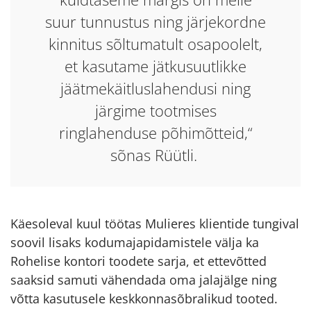
suur tunnustus ning järjekordne
kinnitus sõltumatult osapoolelt,
et kasutame jätkusuutlikke
jäätmekäitluslahendusi ning
järgime tootmises
ringlahenduse põhimõtteid,“
sõnas Rüütli.
Käesoleval kuul töötas Mulieres klientide tungival
soovil lisaks kodumajapidamistele välja ka
Rohelise kontori toodete sarja, et ettevõtted
saaksid samuti vähendada oma jalajälge ning
võtta kasutusele keskkonnasõbralikud tooted.