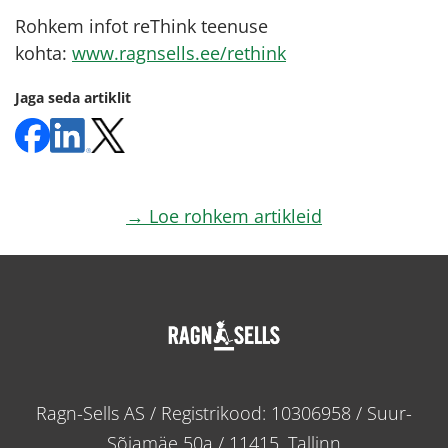
Rohkem infot reThink teenuse
kohta:
www.ragnsells.ee/rethink
Jaga seda artiklit
→ Loe rohkem artikleid
Ragn-Sells AS / Registrikood: 10306958 / Suur-
Sõjamäe 50a / 11415, Tallinn