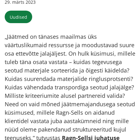
29. märts 2023
Uudised
„Jäätmed on tänases maailmas üks
väärtuslikumaid ressursse ja moodustavad suure
osa ettevõtte jalajäljest. On hulk küsimusi, millele
tuleb täna osata vastata – kuidas tegevusega
seotud materjale sorteerida ja õigesti käidelda?
Kuidas suurendada materjalide ringlusprotsenti?
Kuidas vähendada transpordiga seotud jalajälge?
Milliste kriteeriumite alusel partnereid valida?
Need on vaid mõned jäätmemajandusega seotud
küsimused, millele Ragn-Sells on aidanud
klientidel vastata juba aastakümneid ning mille
nüüd oleme pakendanud struktureeritud kujul
teenuseks,“ tutvustas
Ragn-Sellsi juhatuse