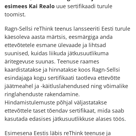
esimees Kai Realo
uue sertifikaadi turule
toomist.
Ragn-Sellsi reThink teenus lansseeriti Eesti turule
käesoleva aasta märtsis, eesmärgiga anda
ettevõtetele esmane ülevaade ja lihtsad
suunised, kuidas liikuda jätkusuutlikuma
äritegevuse suunas. Teenuse raames
kaardistatakse ja hinnatakse koos Ragn-Sellsi
esindajaga kogu sertifikaati taotleva ettevõtte
jäätmeahel ja -käitluslahendused ning võimalike
ringlahenduste rakendamine.
Hindamistulemuste põhjal väljastatakse
ettevõttele taset tõendav sertifikaat, mida saab
kasutada edasises jätkusuutlikkuse alases töös.
Esimesena Eestis läbis reThink teenuse ja