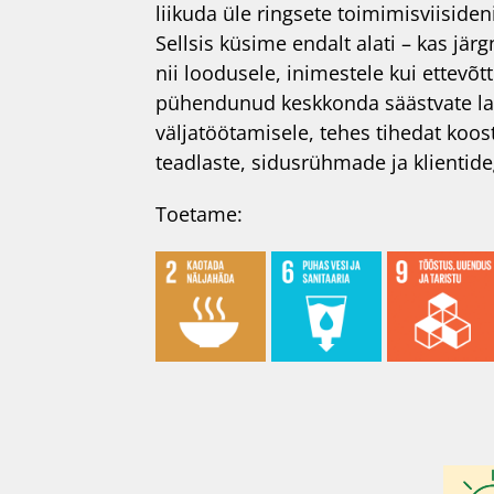
liikuda üle ringsete toimimisviisideni
Sellsis küsime endalt alati – kas jär
nii loodusele, inimestele kui ettevõt
pühendunud keskkonda säästvate l
väljatöötamisele, tehes tihedat koos
teadlaste, sidusrühmade ja klientide
Toetame: