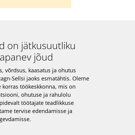
 on jätkusuutliku
mapanev jõud
, võrdsus, kaasatus ja ohutus
 Ragn-Sellsi jaoks esmatähtis. Oleme
 korras töökeskkonna, mis on
atsiooni, ohutuse ja rahulolu
idevalt töötajate teadlikkuse
tame tervise edendamisse ja
tugevdamisse.