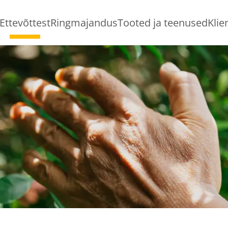
Ettevõttest
Ringmajandus
Tooted ja teenused
Klie