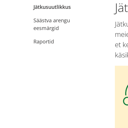
Jä
Jätkusuutlikkus
Säästva arengu
Jätk
eesmärgid
meie
Raportid
et k
käsi