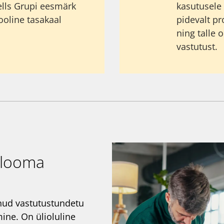
ells Grupi eesmärk
kasutusele
ooline tasakaal
pidevalt pr
ning talle 
vastutust.
 looma
nud vastutustundetu
ne. On ülioluline