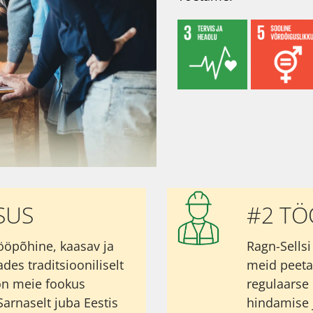
SUS
#2 T
ööpõhine, kaasav ja
Ragn-Sellsi
des traditsiooniliselt
meid peeta
on meie fookus
regulaarse 
Sarnaselt juba Eestis
hindamise 