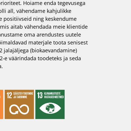
ioriteet. Hoiame enda tegevusega
lli all, vähendame kahjulikke
 positiivseid ning keskendume
, mis aitab vähendada meie klientide
 panustame oma arendustes uutele
õimaldavad materjale toota senisest
 jalajäljega (biokaevandamine)
2-e väärindada toodeteks ja seda
a.