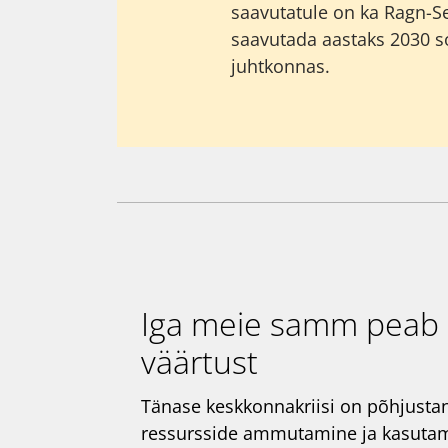
saavutatule on ka Ragn-S
saavutada aastaks 2030 s
juhtkonnas.
Iga meie samm peab
väärtust
Tänase keskkonnakriisi on põhjusta
ressursside ammutamine ja kasutami