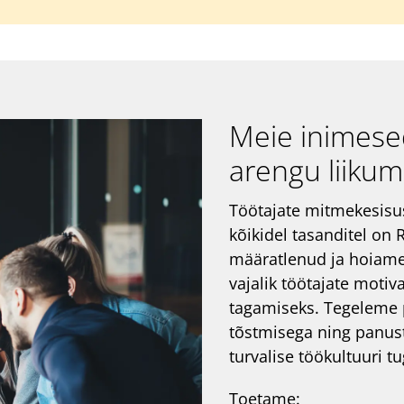
Meie inimesed
arengu liiku
Töötajate mitmekesisus
kõikidel tasanditel on
määratlenud ja hoiame
vajalik töötajate motiv
tagamiseks. Tegeleme p
tõstmisega ning panus
turvalise töökultuuri 
Toetame: