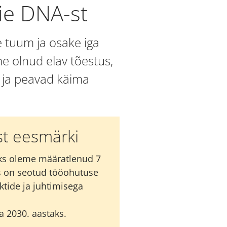
ie DNA-st
e tuum ja osake iga
e olnud elav tõestus,
d ja peavad käima
st eesmärki
eks oleme määratlenud 7
is on seotud tööohutuse
ktide ja juhtimisega
 2030. aastaks.