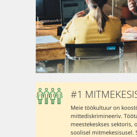
#1 MITMEKESI
Meie töökultuur on koost
mittediskrimineeriv. Tööta
meestekeskses sektoris, 
soolisel mitmekesisusel. 