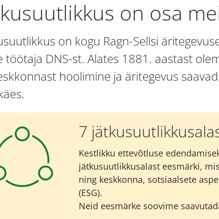
tkusuutlikkus on osa me
usuutlikkus on kogu Ragn-Sellsi äritegevus
 töötaja DNS-st. Alates 1881. aastast olem
eskkonnast hoolimine ja äritegevus saava
käes.
7 jätkusuutlikkusala
Kestlikku ettevõtluse edendamis
jätkusuutlikkusalast eesmärki, m
ning keskkonna, sotsiaalsete aspe
(ESG).
Neid eesmärke soovime saavutada