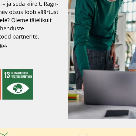
 – ja seda kiirelt. Ragn-
gnev otsus loob väärtust
tele? Oleme täielikult
ahenduste
tööd partnerite,
ga.