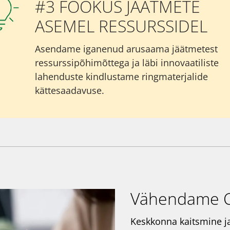
#3 FOOKUS JÄÄTMETE
ASEMEL RESSURSSIDEL
Asendame iganenud arusaama jäätmetest
ressurssipõhimõttega ja läbi innovaatiliste
lahenduste kindlustame ringmaterjalide
kättesaadavuse.
Vähendame C
Keskkonna kaitsmine j