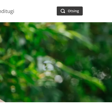
nditugi
Otsing