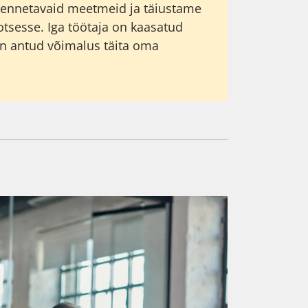
 ennetavaid meetmeid ja täiustame
otsesse. Iga töötaja on kaasatud
on antud võimalus täita oma