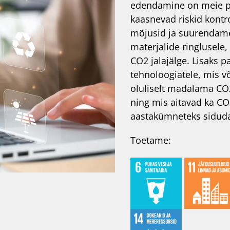
edendamine on meie pr
kaasnevad riskid kontro
mõjusid ja suurendame
materjalide ringlusele
CO2 jalajälge. Lisaks
tehnoloogiatele, mis v
oluliselt madalama CO2
ning mis aitavad ka CO
aastakümneteks sidud
Toetame: