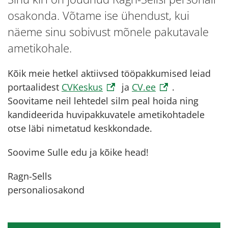
osakonda. Võtame ise ühendust, kui
näeme sinu sobivust mõnele pakutavale
ametikohale.
Kõik meie hetkel aktiivsed tööpakkumised leiad
portaalidest
CVKeskus
ja
CV.ee
.
Soovitame neil lehtedel silm peal hoida ning
kandideerida huvipakkuvatele ametikohtadele
otse läbi nimetatud keskkondade.
Soovime Sulle edu ja kõike head!
Ragn-Sells
personaliosakond