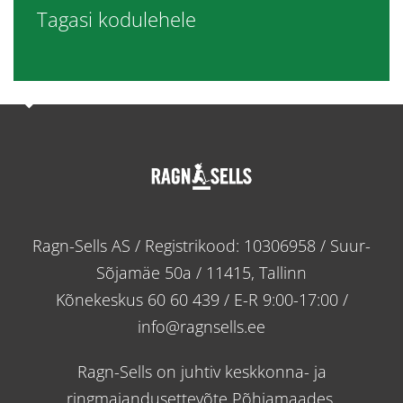
Tagasi kodulehele
Ragn-Sells AS / Registrikood: 10306958 / Suur-
Sõjamäe 50a / 11415, Tallinn
Kõnekeskus
60 60 439
/ E-R 9:00-17:00 /
info@ragnsells.ee
Ragn-Sells on juhtiv keskkonna- ja
ringmajandusettevõte Põhjamaades.