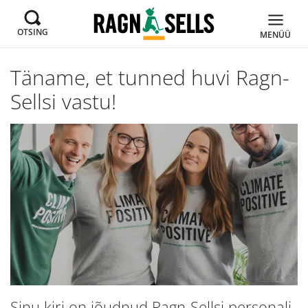
OTSING
MENÜÜ
Täname, et tunned huvi Ragn-
Sellsi vastu!
Sinu kiri on jõudnud Ragn-Sellsi personali