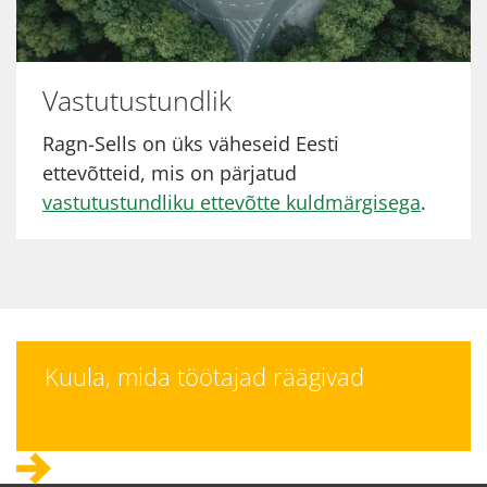
Vastutustundlik
Ragn-Sells on üks väheseid Eesti
ettevõtteid, mis on pärjatud
vastutustundliku ettevõtte kuldmärgisega
.
Kuula, mida töötajad räägivad