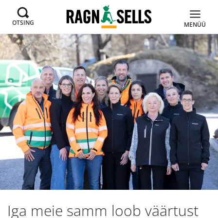
OTSING
MENÜÜ
Iga meie samm loob väärtust