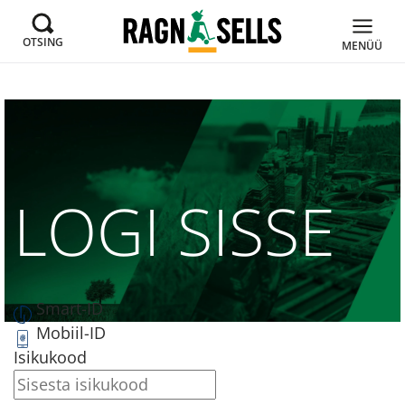
OTSING
MENÜÜ
LOGI SISSE
Smart-ID
Mobiil-ID
Isikukood