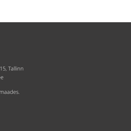
5, Tallinn
ee
amaades.