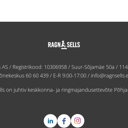
s AS / Registrikood: 10306958 / Suur-Sõjamäe 50a / 1141
õnekeskus
60 60 439
/ E-R 9:00-17:00 /
info@ragnsells.
lls on juhtiv keskkonna- ja ringmajandusettevõte Põhj