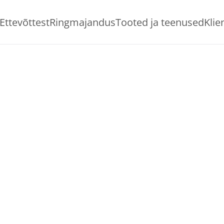
Ettevõttest
Ringmajandus
Tooted ja teenused
Klie