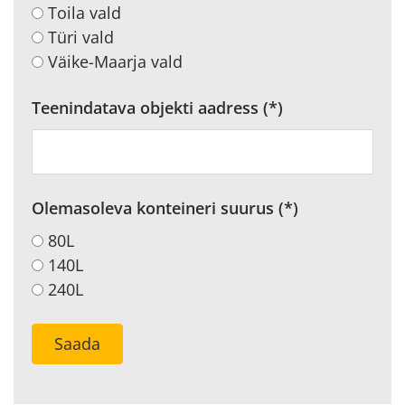
Toila vald
Türi vald
Väike-Maarja vald
Teenindatava objekti aadress
Olemasoleva konteineri suurus
80L
140L
240L
Saada