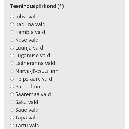
Teeninduspiirkond
Jõhvi vald
Kadrina vald
Kambja vald
Kose vald
Luunja vald
Lüganuse vald
Lääneranna vald
Narva-Jõesuu linn
Peipsiääre vald
Pärnu linn
Saaremaa vald
Saku vald
Saue vald
Tapa vald
Tartu vald