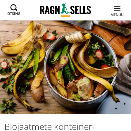
OTSING
MENÜÜ
Biojäätmete konteineri