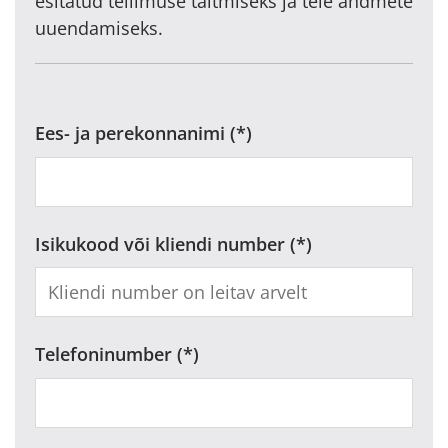
esitatud tellimuse täitmiseks ja teie andmete
uuendamiseks.
Ees- ja perekonnanimi
Isikukood või kliendi number
Telefoninumber