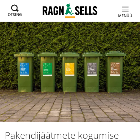
OTSING
MENÜÜ
Pakendijäätmete kogumise