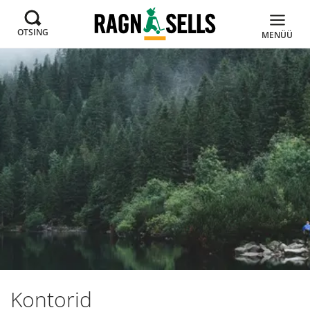
OTSING
MENÜÜ
Kontorid