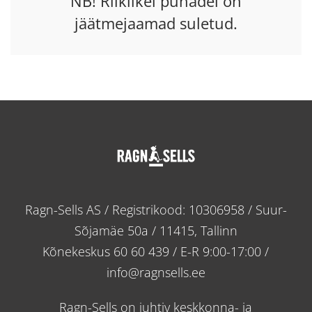
NB! Riiklikel pühadel on
jäätmejaamad suletud.
Ragn-Sells AS / Registrikood: 10306958 / Suur-
Sõjamäe 50a / 11415, Tallinn
Kõnekeskus
60 60 439
/ E-R 9:00-17:00 /
info@ragnsells.ee
Ragn-Sells on juhtiv keskkonna- ja