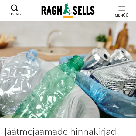
OTSING
MENÜÜ
Jäätmejaamade hinnakirjad