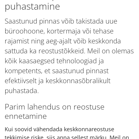
puhastamine
Saastunud pinnas võib takistada uue
büroohoone, kortermaja või tehase
rajamist ning aeg-ajalt võib keskkonda
sattuda ka reostustõkkeid. Meil on olemas
kõik kaasaegsed tehnoloogiad ja
kompetents, et saastunud pinnast
efektiivselt ja keskkonnasõbralikult
puhastada.
Parim lahendus on reostuse
ennetamine
Kui soovid vähendada keskkonnareostuse
tekkimise riske, siis anna sellest märku. Meil on