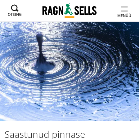
OTSING
MENÜÜ
Saastunud pinnase