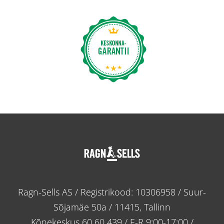
Ragn-Sells AS / Registrikood: 10306958 / Suur-
Sõjamäe 50a / 11415, Tallinn
Kõnekeskus
60 60 439
/ E-R 9:00-17:00 /