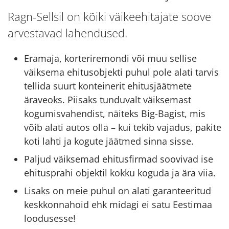
Ragn-Sellsil on kõiki väikeehitajate soove
arvestavad lahendused.
Eramaja, korteriremondi või muu sellise
väiksema ehitusobjekti puhul pole alati tarvis
tellida suurt konteinerit ehitusjäätmete
äraveoks. Piisaks tunduvalt väiksemast
kogumisvahendist, näiteks Big-Bagist, mis
võib alati autos olla – kui tekib vajadus, pakite
koti lahti ja kogute jäätmed sinna sisse.
Paljud väiksemad ehitusfirmad soovivad ise
ehitusprahi objektil kokku koguda ja ära viia.
Lisaks on meie puhul on alati garanteeritud
keskkonnahoid ehk midagi ei satu Eestimaa
loodusesse!