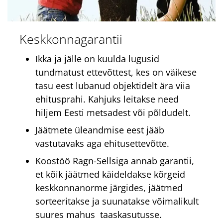
Keskkonnagarantii
Ikka ja jälle on kuulda lugusid
tundmatust ettevõttest, kes on väikese
tasu eest lubanud objektidelt ära viia
ehitusprahi. Kahjuks leitakse need
hiljem Eesti metsadest või põldudelt.
Jäätmete üleandmise eest jääb
vastutavaks aga ehitusettevõtte.
Koostöö Ragn-Sellsiga annab garantii,
et kõik jäätmed käideldakse kõrgeid
keskkonnanorme järgides, jäätmed
sorteeritakse ja suunatakse võimalikult
suures mahus taaskasutusse.