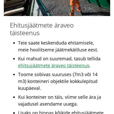
Ehitusjäätmete äraveo
täisteenus
Teie saate keskenduda ehitamisele,
meie hoolitseme jäätmekäitluse eest.
Kui mahud on suuremad, tasub tellida
ehitsujäätmete äraveo täisteenus
.
Toome sobivas suuruses (7m3 või 14
m3) konteineri objektile kokkulepitud
kuupäeval.
Kui konteiner on täis, viime selle ära ja
vajadusel asendame uuega.
Lisaks on hinnas kõikide ehitusjäätmete