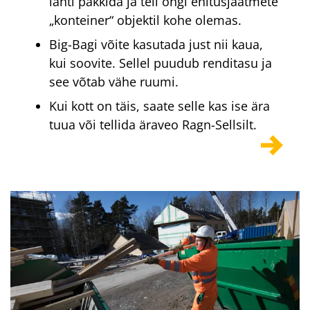
lahti pakkida ja teil ongi ehitusjäätmete
„konteiner“ objektil kohe olemas.
Big-Bagi võite kasutada just nii kaua,
kui soovite. Sellel puudub renditasu ja
see võtab vähe ruumi.
Kui kott on täis, saate selle kas ise ära
tuua või tellida äraveo Ragn-Sellsilt.