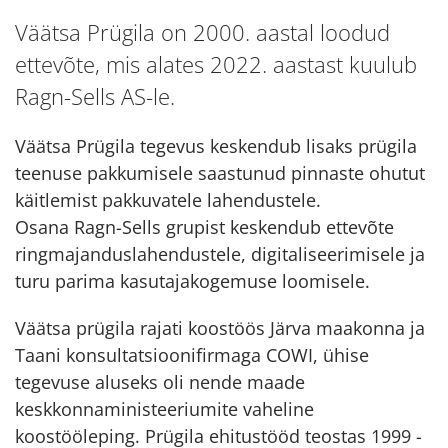
Väätsa Prügila on 2000. aastal loodud
ettevõte, mis alates 2022. aastast kuulub
Ragn-Sells AS-le.
Väätsa Prügila tegevus keskendub lisaks prügila
teenuse pakkumisele saastunud pinnaste ohutut
käitlemist pakkuvatele lahendustele.
Osana Ragn-Sells grupist keskendub ettevõte
ringmajanduslahendustele, digitaliseerimisele ja
turu parima kasutajakogemuse loomisele.
Väätsa prügila rajati koostöös Järva maakonna ja
Taani konsultatsioonifirmaga COWI, ühise
tegevuse aluseks oli nende maade
keskkonnaministeeriumite vaheline
koostööleping. Prügila ehitustööd teostas 1999 -