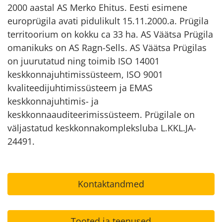
2000 aastal AS Merko Ehitus. Eesti esimene
europrügila avati pidulikult 15.11.2000.a. Prügila
territoorium on kokku ca 33 ha. AS Väätsa Prügila
omanikuks on AS Ragn-Sells. AS Väätsa Prügilas
on juurutatud ning toimib ISO 14001
keskkonnajuhtimissüsteem, ISO 9001
kvaliteedijuhtimissüsteem ja EMAS
keskkonnajuhtimis- ja
keskkonnaauditeerimissüsteem. Prügilale on
väljastatud keskkonnakompleksluba L.KKL.JA-
24491.
Kontaktandmed
Tooted ja teenused