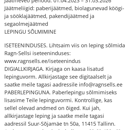
Jäätmeveo periood: 01.04.2023 – 31.03.2026
Jäätmeliigid: paberijäätmed, biolagunevad köögi-
ja sööklajäätmed, pakendijäätmed ja
segaolmejäätmed
LEPINGU SÕLMIMINE
ISETEENINDUSES. Lihtsaim viis on leping sõlmida
Ragn-Sellsi iseteeninduses:
www.ragnsells.ee/iseteenindus
DIGIALLKIRJAGA. Kirjaga on kaasa lisatud
lepinguvorm. Allkirjastage see digitaalselt ja
saatke meile tagasi aadressile info@ragnsells.ee
PABERLEPINGUNA. Paberlepingu sõlmimiseks
lisasime Teile lepinguvormi. Kontrollige, kas
sellel olevad andmed on õiged. Kui jah,
allkirjastage leping ja saatke meile tagasi
aadressil Suur-Sõjamäe tn 50a, 11415 Tallinn.