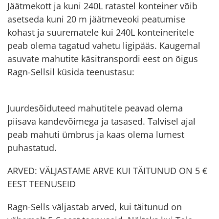
Jäätmekott ja kuni 240L ratastel konteiner võib
asetseda kuni 20 m jäätmeveoki peatumise
kohast ja suurematele kui 240L konteineritele
peab olema tagatud vahetu ligipääs. Kaugemal
asuvate mahutite käsitranspordi eest on õigus
Ragn-Sellsil küsida teenustasu:
Juurdesõiduteed mahutitele peavad olema
piisava kandevõimega ja tasased. Talvisel ajal
peab mahuti ümbrus ja kaas olema lumest
puhastatud.
ARVED: VÄLJASTAME ARVE KUI TÄITUNUD ON 5 €
EEST TEENUSEID
Ragn-Sells väljastab arved, kui täitunud on