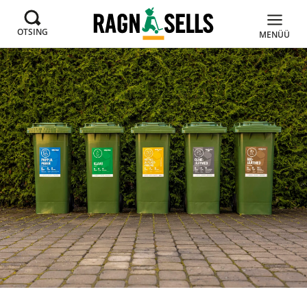
OTSING
MENÜÜ