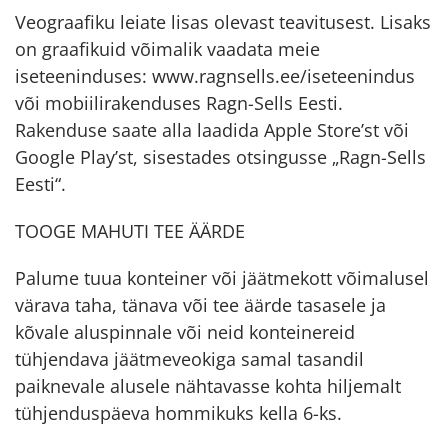
Veograafiku leiate lisas olevast teavitusest. Lisaks
on graafikuid võimalik vaadata meie
iseteeninduses: www.ragnsells.ee/iseteenindus
või mobiilirakenduses Ragn-Sells Eesti.
Rakenduse saate alla laadida Apple Store’st või
Google Play’st, sisestades otsingusse „Ragn-Sells
Eesti“.
TOOGE MAHUTI TEE ÄÄRDE
Palume tuua konteiner või jäätmekott võimalusel
värava taha, tänava või tee äärde tasasele ja
kõvale aluspinnale või neid konteinereid
tühjendava jäätmeveokiga samal tasandil
paiknevale alusele nähtavasse kohta hiljemalt
tühjenduspäeva hommikuks kella 6-ks.